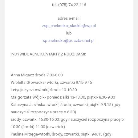
tel. (075) 74-22-116
adres e-mail:
zsp_chelmsko_slaskie@wp.pl
lub
spchelmsko@poczta.onet.pl
INDYWIDUALNE KONTAKTY Z RODZICAMI:
Anna Migacz środa 7.00-8.00
Wioletta Głowacka- wtorki, czwartki 9.15-9.45
Letycja Łyczkowtorki, środa 10-10.30
Małgorzata Wójcik- poniedziałki 13-13.30, piątki- 8.30-9.00
Katarzyna Jasińska- wtorki, środa, czwartki, piątki 9-9.15 (gdy
nauczyciel rozpoczyna pracę o 6.30)
środy, czwartki 15.30-16.00, gdy nauczyciel rozpoczyna pracę o
10.30 (środa) 11.00 (czwartek)
Paulina Mitręga-wtorki, środy, czwartki, piątki 9-9.15 (gdy