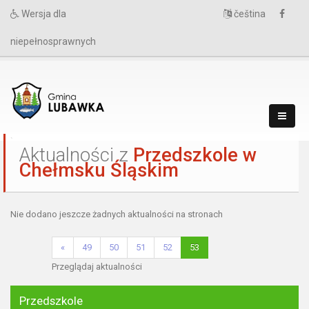
Wersja dla
čeština
niepełnosprawnych
`
Aktualności z
Przedszkole w
Chełmsku Śląskim
Nie dodano jeszcze żadnych aktualności na stronach
«
49
50
51
52
53
Przeglądaj aktualności
Przedszkole