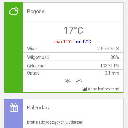
Pogoda
17°C
max 19°C
min 17°C
Wiatr
2.5 km/h
Wilgotność
88%
Ciśnienie
1037 hPa
Opady
0.1 mm
dane historyczne
Kalendarz
brak nadchodzących wydarzeń