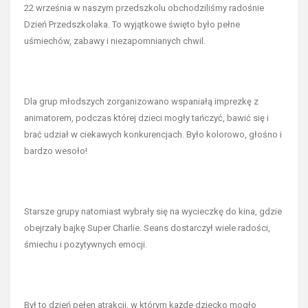
22 września w naszym przedszkolu obchodziliśmy radośnie
Dzień Przedszkolaka. To wyjątkowe święto było pełne
uśmiechów, zabawy i niezapomnianych chwil.
Dla grup młodszych zorganizowano wspaniałą imprezkę z
animatorem, podczas której dzieci mogły tańczyć, bawić się i
brać udział w ciekawych konkurencjach. Było kolorowo, głośno i
bardzo wesoło!
Starsze grupy natomiast wybrały się na wycieczkę do kina, gdzie
obejrzały bajkę Super Charlie. Seans dostarczył wiele radości,
śmiechu i pozytywnych emocji.
Był to dzień pełen atrakcji, w którym każde dziecko mogło