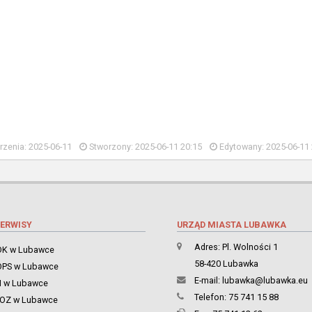
zenia: 2025-06-11
Stworzony: 2025-06-11 20:15
Edytowany: 2025-06-11 
ERWISY
URZĄD MIASTA LUBAWKA
Adres: Pl. Wolności 1
K w Lubawce
58-420 Lubawka
PS w Lubawce
E-mail:
lubawka@lubawka.eu
 w Lubawce
Telefon: 75 741 15 88
ZOZ w Lubawce