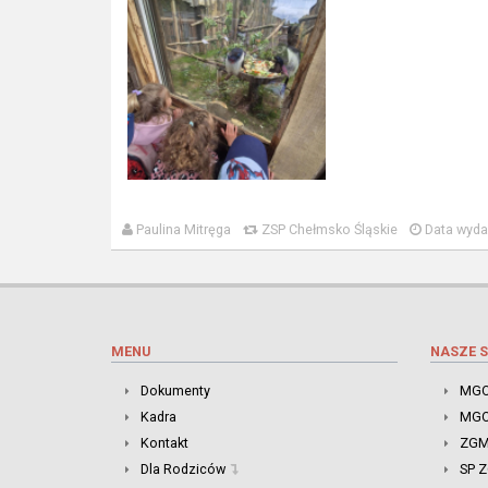
Paulina Mitręga
ZSP Chełmsko Śląskie
Data wydar
MENU
NASZE S
Dokumenty
MGO
Kadra
MGO
Kontakt
ZGM
Dla Rodziców
SP 