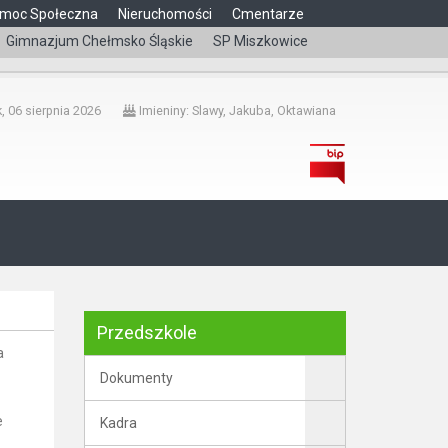
moc Społeczna
Nieruchomości
Cmentarze
Gimnazjum Chełmsko Śląskie
SP Miszkowice
čeština
, 06 sierpnia 2026
Imieniny: Slawy, Jakuba, Oktawiana
Przedszkole
a
Dokumenty
e
Kadra