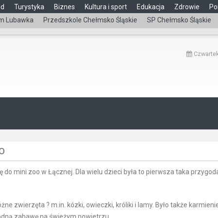
ąd
Turystyka
Biznes
Kultura i sport
Edukacja
Zdrowie
Po
m Lubawka
Przedszkole Chełmsko Śląskie
SP Chełmsko Śląskie
Czwartek
OO
 do mini zoo w Łącznej. Dla wielu dzieci była to pierwsza taka przygod
 zwierzęta ? m.in. kózki, owieczki, króliki i lamy. Było także karmieni
bodną zabawę na świeżym powietrzu.