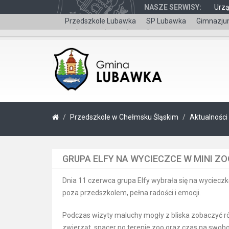
NASZE SERWISY:
Urz
Przedszkole Lubawka
SP Lubawka
Gimnazju
Wersja dla niepełnosprawnych
Przedszkole w Chełmsku Śląskim
Aktualności
GRUPA ELFY NA WYCIECZCE W MINI Z
Dnia 11 czerwca grupa Elfy wybrała się na wycieczkę
poza przedszkolem, pełna radości i emocji.
Podczas wizyty maluchy mogły z bliska zobaczyć różne
zwierząt, spacer po terenie zoo oraz czas na swo